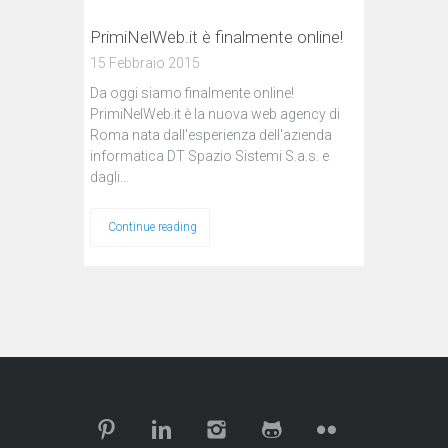
PrimiNelWeb.it è finalmente online!
15 Febbraio 2015
Da oggi siamo finalmente online!
PrimiNelWeb.it è la nuova web agency di
Roma nata dall'esperienza dell'azienda
informatica DT Spazio Sistemi S.a.s. e
dagli…
Continue reading